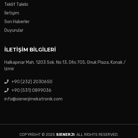
Teklif Talebi
İletişim
Son Haberler
Duyurular
İLETIŞIM BILGILERI
Halkapınar Mah. 1203 Sok. No:13, Ofis:705, Onuk Plaza, Konak /
Izmir
+90 (232) 2030650
+90 (531) 0899036
info@sienerjimekatronik.com
COPYRIGHT © 2025
SIENERJI
. ALL RIGHTS RESERVED.