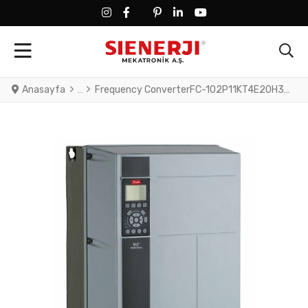
FACEBOOK SOCIAL LINK
FACEBOOK SOCIAL LINK
TWITTER SOCIAL LINK
PINTEREST SOCIAL LINK
LINKEDIN SOCIAL LINK
YOUTUBE SOCIAL LINK
Anasayfa
Frequency ConverterFC-102P11KT4E20H3XXXXXXSXXXXAXBXCXXXXDXVLT® HVAC Drive FC-102(P11K) 11 KW / 15 HP, Three phase380 - 480 VAC, (E20) IP20 / Chassis(H3) RFI Class A1/B (C1)No brake chopperNo Loc. Cont. PanelNot coated PCB, No Mains OptionLatest release std. SW.Frame: B3No C1 option, No D optionNo A