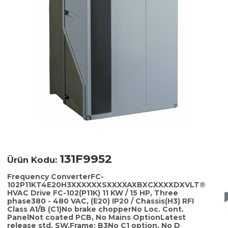
131F9952
Ürün Kodu:
Frequency ConverterFC-
102P11KT4E20H3XXXXXXSXXXXAXBXCXXXXDXVLT®
HVAC Drive FC-102(P11K) 11 KW / 15 HP, Three
phase380 - 480 VAC, (E20) IP20 / Chassis(H3) RFI
Class A1/B (C1)No brake chopperNo Loc. Cont.
PanelNot coated PCB, No Mains OptionLatest
release std. SW.Frame: B3No C1 option, No D