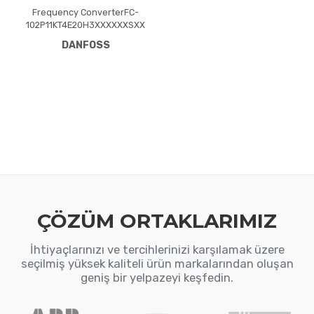
Frequency ConverterFC-
102P11KT4E20H3XXXXXXSXX
XXAXBXCXXXXDXVLT® HVAC
DANFOSS
Drive FC-102(P11K) 11 KW / 15
HP, Three phase380 - 480
VAC, (E20) IP20 / Chassis(H3)
RFI Class A1/B (C1)No brake
chopperNo Loc. Cont.
PanelNot coated PCB, No
Mains OptionLatest release
std. SW.Frame: B3No C1
option, No D optionNo A
ÇÖZÜM ORTAKLARIMIZ
İhtiyaçlarınızı ve tercihlerinizi karşılamak üzere
seçilmiş yüksek kaliteli ürün markalarından oluşan
geniş bir yelpazeyi keşfedin.