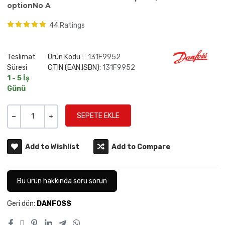
optionNo A
44 Ratings
Teslimat
Ürün Kodu : :
131F9952
Süresi
GTIN (EAN,ISBN):
131F9952
1 - 5 İş
Günü
Miktar
-
+
Add to Wishlist
Add to Compare
Bu ürün hakkında soru sorun
Geri dön:
DANFOSS