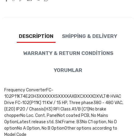
DESCRIPTION
SHIPPING & DELIVERY
WARRANTY & RETURN CONDITIONS
YORUMLAR
Frequency ConverterFC-
102P11KT4E20H3XXXXXXSXXXXAXBXCXXXXDXVLT® HVAC
Drive FC-102(P11K) 11 KW / 15 HP, Three phase380 - 480 VAC,
(E20) IP20 / Chassis(H3) RFI Class A1/B (C1)No brake
chopperNo Loc. Cont. PanelNot coated PCB, No Mains
OptionLatest release std. SW.Frame: B3No C1 option, No D
optionNo A Option, No B OptionOther options according to
Model Code