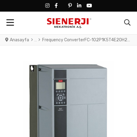
FACEBOOK SOCIAL LINK
FACEBOOK SOCIAL LINK
TWITTER SOCIAL LINK
PINTEREST SOCIAL LINK
LINKEDIN SOCIAL LINK
YOUTUBE SOCIAL LINK
Anasayfa
Frequency ConverterFC-102P1K5T4E20H2XGXXXXSXXXXA0BXCXXXXDXVLT® HVAC Drive FC-102(P1K5) 1.5 KW / 2.0 HP, Three phase380 - 480 VAC, (E20) IP20 / ChassisRFI FilterNo brake chopperGraphical Loc. Cont. PanelNot coated PCB, No Mains OptionLatest release std. SW.Frame: A2No C1 option, No D optionPROFIBUS D