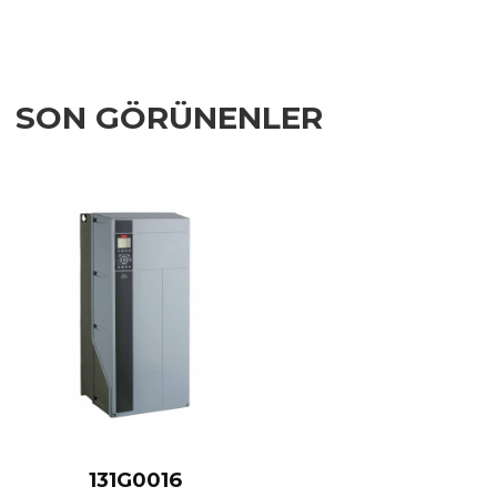
SON GÖRÜNENLER
Add to Wishlist
Add to Compare
Quick View
131G0016