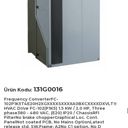
131G0016
Ürün Kodu:
Frequency ConverterFC-
102P1K5T4E20H2XGXXXXSXXXXA0BXCXXXXDXVLT®
HVAC Drive FC-102(P1K5) 1.5 KW / 2.0 HP, Three
phase380 - 480 VAC, (E20) IP20 / ChassisRFI
FilterNo brake chopperGraphical Loc. Cont.
PanelNot coated PCB, No Mains OptionLatest
release std. SW.Frame: A2No C1 option, No D