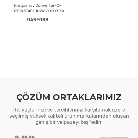
Frequency ConverterFC-
102P1K5T4E20H2XGXXXXSXX
XXA0BXCXXXXDXVLT® HVAC
DANFOSS
Drive FC-102(P1K5) 1.5 KW /
2.0 HP, Three phase380 -
480 VAC, (E20) IP20 /
ChassisRFI FilterNo brake
chopperGraphical Loc. Cont.
PanelNot coated PCB, No
Mains OptionLatest release
std. SW.Frame: A2No C1
option, No D
optionPROFIBUS D
ÇÖZÜM ORTAKLARIMIZ
İhtiyaçlarınızı ve tercihlerinizi karşılamak üzere
seçilmiş yüksek kaliteli ürün markalarından oluşan
geniş bir yelpazeyi keşfedin.