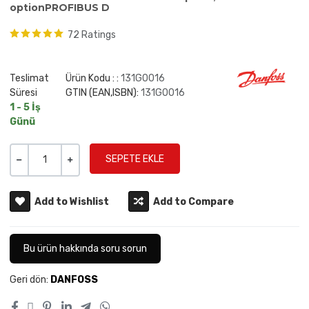
optionPROFIBUS D
72 Ratings
Teslimat
Ürün Kodu : :
131G0016
Süresi
GTIN (EAN,ISBN):
131G0016
1 - 5 İş
Günü
Miktar
-
+
Add to Wishlist
Add to Compare
Bu ürün hakkında soru sorun
Geri dön:
DANFOSS