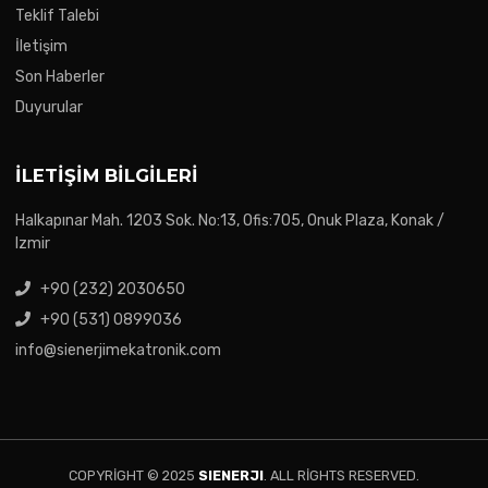
Teklif Talebi
İletişim
Son Haberler
Duyurular
İLETIŞIM BILGILERI
Halkapınar Mah. 1203 Sok. No:13, Ofis:705, Onuk Plaza, Konak /
Izmir
+90 (232) 2030650
+90 (531) 0899036
info@sienerjimekatronik.com
COPYRIGHT © 2025
SIENERJI
. ALL RIGHTS RESERVED.