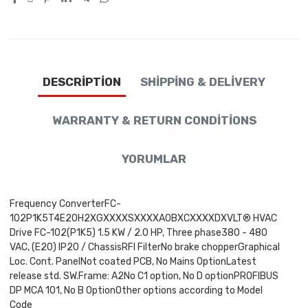
DESCRIPTION
SHIPPING & DELIVERY
WARRANTY & RETURN CONDITIONS
YORUMLAR
Frequency ConverterFC-
102P1K5T4E20H2XGXXXXSXXXXA0BXCXXXXDXVLT® HVAC
Drive FC-102(P1K5) 1.5 KW / 2.0 HP, Three phase380 - 480
VAC, (E20) IP20 / ChassisRFI FilterNo brake chopperGraphical
Loc. Cont. PanelNot coated PCB, No Mains OptionLatest
release std. SW.Frame: A2No C1 option, No D optionPROFIBUS
DP MCA 101, No B OptionOther options according to Model
Code