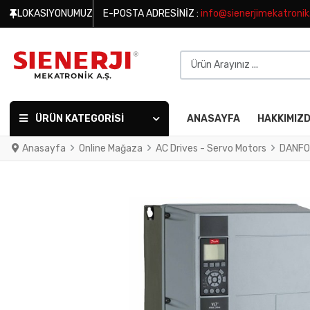
LOKASIYONUMUZ
E-POSTA ADRESINIZ :
info@sienerjimekatroni
Ürün Arayınız ...
ÜRÜN KATEGORISI
ANASAYFA
HAKKIMIZ
Anasayfa
Online Mağaza
AC Drives - Servo Motors
DANFO