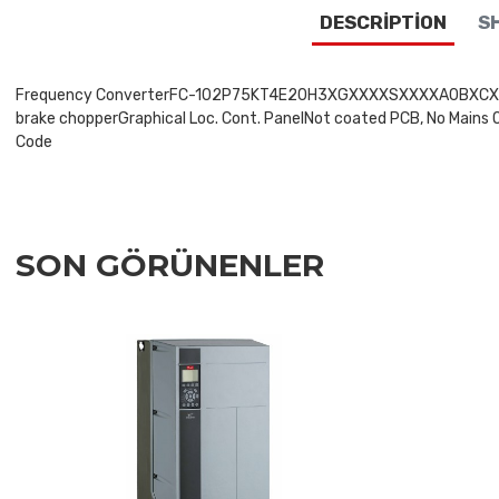
DESCRIPTION
SH
Frequency ConverterFC-102P75KT4E20H3XGXXXXSXXXXA0BXCXXXXDXV
brake chopperGraphical Loc. Cont. PanelNot coated PCB, No Mains 
Code
SON GÖRÜNENLER
Add to Wishlist
Add to Compare
Quick View