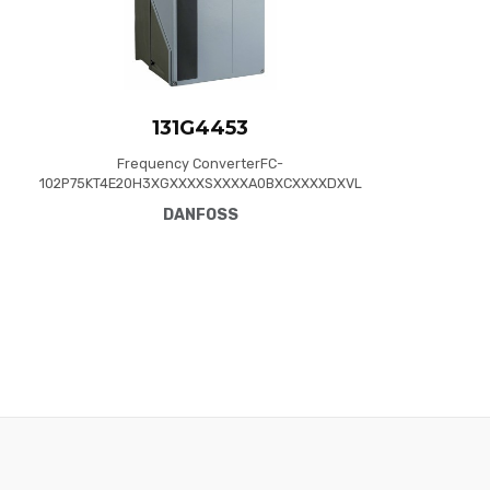
131G4453
Frequency ConverterFC-
102P75KT4E20H3XGXXXXSXXXXA0BXCXXXXDXVL
T® HVAC Drive FC-102(P75K) 75 KW / 100 HP,
DANFOSS
Three phase380 - 480 VAC, (E20) IP20 /
Chassis(H3) RFI Class A1/B (C1)No brake
chopperGraphical Loc. Cont. PanelNot coated
PCB, No Mains OptionLatest release std.
SW.Frame: C4No C1 option, No D opt