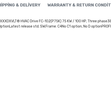
IPPING & DELIVERY
WARRANTY & RETURN CONDIT
LT® HVAC Drive FC-102(P75K) 75 KW / 100 HP, Three phase380 - 4
OptionLatest release std. SW.Frame: C4No C1 option, No D optionPROF