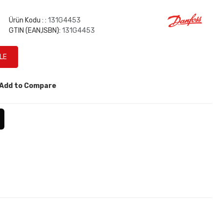
Ürün Kodu : :
131G4453
GTIN (EAN,ISBN):
131G4453
Add to Compare