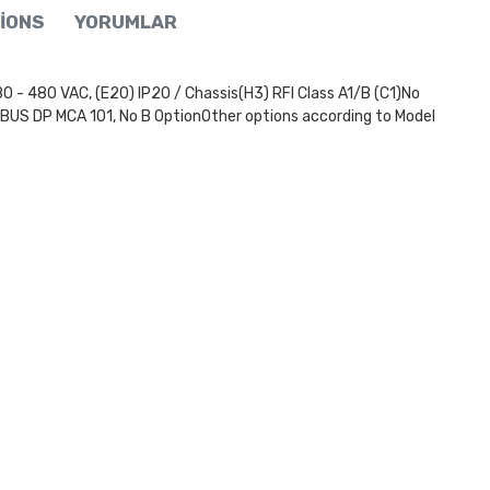
IONS
YORUMLAR
80 VAC, (E20) IP20 / Chassis(H3) RFI Class A1/B (C1)No
IBUS DP MCA 101, No B OptionOther options according to Model