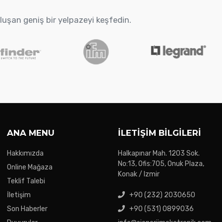
oluşan geniş bir yelpazeyi keşfedin.
ANA MENU
İLETIŞIM BILGILERI
Hakkımızda
Halkapınar Mah. 1203 Sok.
No:13, Ofis:705, Onuk Plaza,
Online Mağaza
Konak / Izmir
Teklif Talebi
İletişim
+90 (232) 2030650
Son Haberler
+90 (531) 0899036