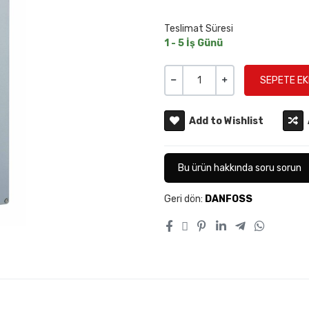
Teslimat Süresi
1 - 5 İş Günü
Miktar
-
+
Add to Wishlist
Bu ürün hakkında soru sorun
Geri dön:
DANFOSS