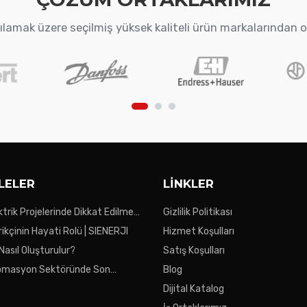
arşılamak üzere seçilmiş yüksek kaliteli ürün markalarından 
LELER
LINKLER
ktrik Projelerinde Dikkat Edilmesi
Gizlilik Politikası
ar
ikçinin Hayati Rolü | SIENERJI
Hizmet Koşulları
 Nasıl Oluşturulur?
Satış Koşulları
tomasyon Sektöründe Son
Blog
Dijital Katalog