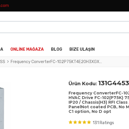
k.com
DA
ONLINE MAĞAZA
BLOG
BIZE ULAŞIN
SS
Frequency ConverterFC-102P75KT4E20H3XGXXXXSXXXXA0BXCXXXXDXVLT® HVAC Drive FC-102(P75K) 75 KW / 100 HP, Three phase380 - 480 VAC, (E20) IP20 / Chassis(H3) RFI Class A1/B (C1)No brake chopperGraphical Loc. Cont. PanelNot coated PCB, No Mains OptionLatest release std. SW.Frame: C4No C1 option, No D opt
131G4453
Ürün Kodu:
Frequency ConverterFC-
HVAC Drive FC-102(P75K) 75
IP20 / Chassis(H3) RFI Clas
PanelNot coated PCB, No M
C1 option, No D opt
131 Ratings