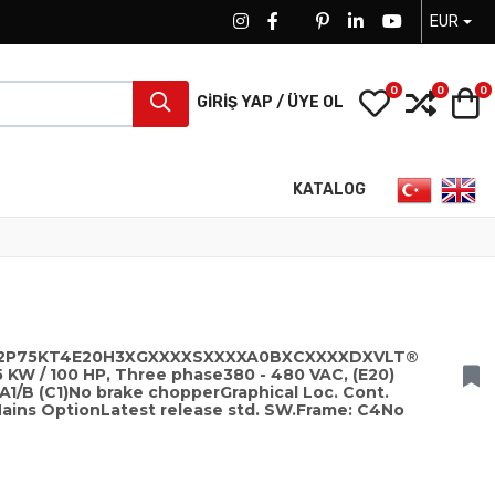
EUR
FACEBOOK SOCIAL LINK
FACEBOOK SOCIAL LINK
TWITTER SOCIAL LINK
PINTEREST SOCIAL LINK
LINKEDIN SOCIAL LIN
YOUTUBE SOCI
0
0
0
My Wishlist
Compa
S
GIRIŞ YAP / ÜYE OL
Dilinizi seçin
KATALOG
102P75KT4E20H3XGXXXXSXXXXA0BXCXXXXDXVLT®
 KW / 100 HP, Three phase380 - 480 VAC, (E20)
s A1/B (C1)No brake chopperGraphical Loc. Cont.
ains OptionLatest release std. SW.Frame: C4No