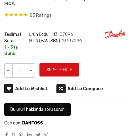
MCA
85 Ratings
Teslimat
Ürün Kodu : :
131G7096
Süresi
GTIN (EAN,ISBN):
131G7096
1 - 5 İş
Günü
Miktar
-
+
Add to Wishlist
Add to Compare
Bu ürün hakkında soru sorun
Geri dön:
DANFOSS