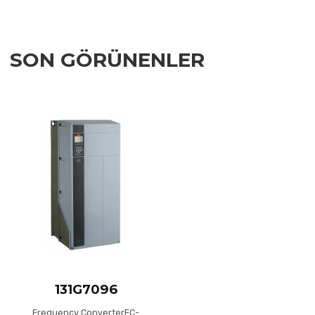
SON GÖRÜNENLER
Add to Wishlist
Add to Compare
Quick View
131G7096
Frequency ConverterFC-