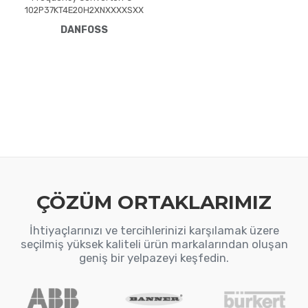
102P37KT4E20H2XNXXXXSXX
XXAGBXCXXXXDXVLT® HVAC
DANFOSS
Drive FC-102(P37K) 37 KW /
50 HP, Three phase380 -
480 VAC, (E20) IP20 /
ChassisRFI FilterNo brake
chopperNumerical Loc. Cont.
PanelNot coated PCB, No
Mains OptionLatest release
std. SW.Frame: B4No C1
option, No D optionLonWorks
MCA
ÇÖZÜM ORTAKLARIMIZ
İhtiyaçlarınızı ve tercihlerinizi karşılamak üzere
seçilmiş yüksek kaliteli ürün markalarından oluşan
geniş bir yelpazeyi keşfedin.