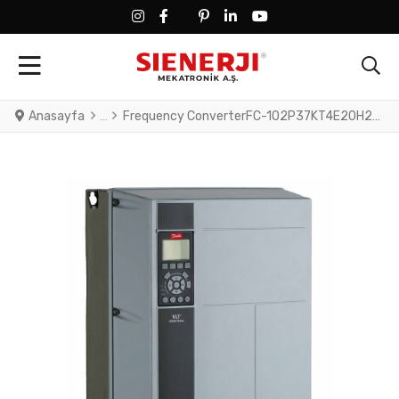
FACEBOOK SOCIAL LINK
FACEBOOK SOCIAL LINK
TWITTER SOCIAL LINK
PINTEREST SOCIAL LINK
LINKEDIN SOCIAL LINK
YOUTUBE SOCIAL LINK
Anasayfa
Frequency ConverterFC-102P37KT4E20H2XNXXXXSXXXXAGBXCXXXXDXVLT® HVAC Drive FC-102(P37K) 37 KW / 50 HP, Three phase380 - 480 VAC, (E20) IP20 / ChassisRFI FilterNo brake chopperNumerical Loc. Cont. PanelNot coated PCB, No Mains OptionLatest release std. SW.Frame: B4No C1 option, No D optionLonWorks MCA