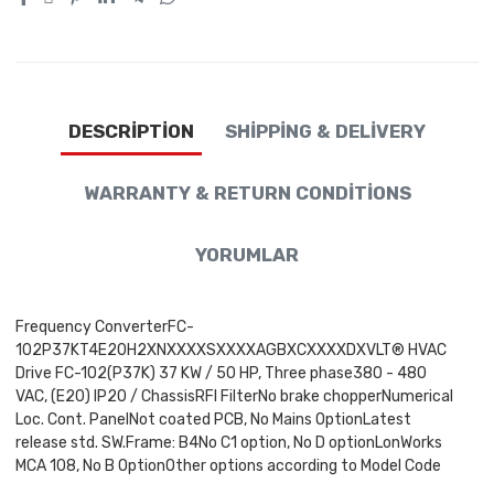
DESCRIPTION
SHIPPING & DELIVERY
WARRANTY & RETURN CONDITIONS
YORUMLAR
Frequency ConverterFC-
102P37KT4E20H2XNXXXXSXXXXAGBXCXXXXDXVLT® HVAC
Drive FC-102(P37K) 37 KW / 50 HP, Three phase380 - 480
VAC, (E20) IP20 / ChassisRFI FilterNo brake chopperNumerical
Loc. Cont. PanelNot coated PCB, No Mains OptionLatest
release std. SW.Frame: B4No C1 option, No D optionLonWorks
MCA 108, No B OptionOther options according to Model Code