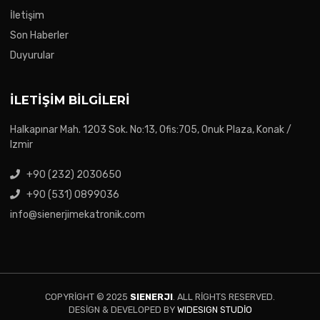
İletişim
Son Haberler
Duyurular
İLETIŞIM BILGILERI
Halkapınar Mah. 1203 Sok. No:13, Ofis:705, Onuk Plaza, Konak /
Izmir
+90 (232) 2030650
+90 (531) 0899036
info@sienerjimekatronik.com
COPYRIGHT © 2025
SIENERJI
. ALL RIGHTS RESERVED.
DESIGN & DEVELOPED BY
WIDESIGN STUDIO