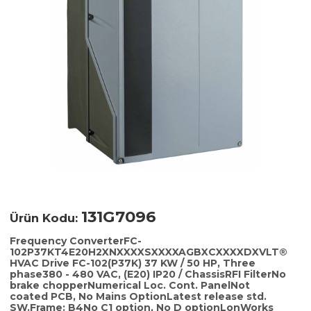
131G7096
Ürün Kodu:
Frequency ConverterFC-
102P37KT4E20H2XNXXXXSXXXXAGBXCXXXXDXVLT®
HVAC Drive FC-102(P37K) 37 KW / 50 HP, Three
phase380 - 480 VAC, (E20) IP20 / ChassisRFI FilterNo
brake chopperNumerical Loc. Cont. PanelNot
coated PCB, No Mains OptionLatest release std.
SW.Frame: B4No C1 option, No D optionLonWorks