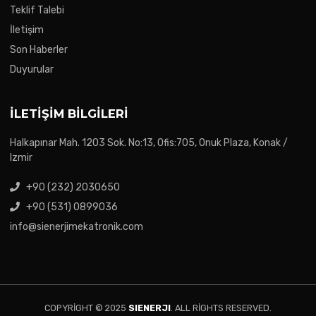
Teklif Talebi
İletişim
Son Haberler
Duyurular
İLETIŞIM BILGILERI
Halkapınar Mah. 1203 Sok. No:13, Ofis:705, Onuk Plaza, Konak /
Izmir
+90 (232) 2030650
+90 (531) 0899036
info@sienerjimekatronik.com
COPYRIGHT © 2025
SIENERJI
. ALL RIGHTS RESERVED.