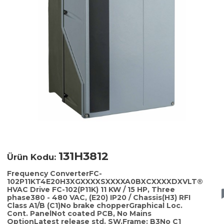
131H3812
Ürün Kodu:
Frequency ConverterFC-
102P11KT4E20H3XGXXXXSXXXXA0BXCXXXXDXVLT®
HVAC Drive FC-102(P11K) 11 KW / 15 HP, Three
phase380 - 480 VAC, (E20) IP20 / Chassis(H3) RFI
Class A1/B (C1)No brake chopperGraphical Loc.
Cont. PanelNot coated PCB, No Mains
OptionLatest release std. SW.Frame: B3No C1