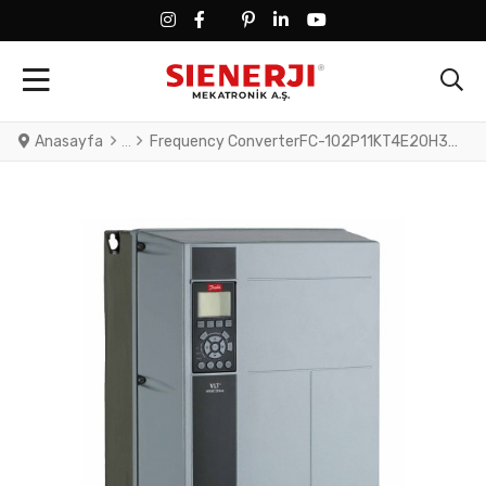
FACEBOOK SOCIAL LINK
FACEBOOK SOCIAL LINK
TWITTER SOCIAL LINK
PINTEREST SOCIAL LINK
LINKEDIN SOCIAL LINK
YOUTUBE SOCIAL LINK
Anasayfa
Frequency ConverterFC-102P11KT4E20H3XGXXXXSXXXXA0BXCXXXXDXVLT® HVAC Drive FC-102(P11K) 11 KW / 15 HP, Three phase380 - 480 VAC, (E20) IP20 / Chassis(H3) RFI Class A1/B (C1)No brake chopperGraphical Loc. Cont. PanelNot coated PCB, No Mains OptionLatest release std. SW.Frame: B3No C1 option, No D opti