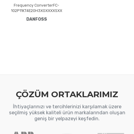
Frequency ConverterFC-
102P11KT4E20H3XGXXXXSXX
XXA0BXCXXXXDXVLT® HVAC
DANFOSS
Drive FC-102(P11K) 11 KW / 15
HP, Three phase380 - 480
VAC, (E20) IP20 / Chassis(H3)
RFI Class A1/B (C1)No brake
chopperGraphical Loc. Cont.
PanelNot coated PCB, No
Mains OptionLatest release
std. SW.Frame: B3No C1
option, No D opti
ÇÖZÜM ORTAKLARIMIZ
İhtiyaçlarınızı ve tercihlerinizi karşılamak üzere
seçilmiş yüksek kaliteli ürün markalarından oluşan
geniş bir yelpazeyi keşfedin.