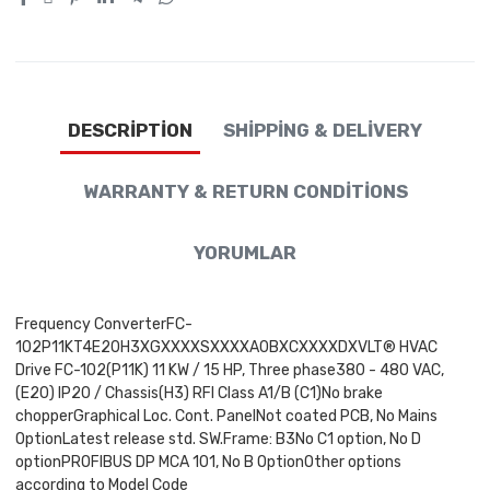
DESCRIPTION
SHIPPING & DELIVERY
WARRANTY & RETURN CONDITIONS
YORUMLAR
Frequency ConverterFC-
102P11KT4E20H3XGXXXXSXXXXA0BXCXXXXDXVLT® HVAC
Drive FC-102(P11K) 11 KW / 15 HP, Three phase380 - 480 VAC,
(E20) IP20 / Chassis(H3) RFI Class A1/B (C1)No brake
chopperGraphical Loc. Cont. PanelNot coated PCB, No Mains
OptionLatest release std. SW.Frame: B3No C1 option, No D
optionPROFIBUS DP MCA 101, No B OptionOther options
according to Model Code