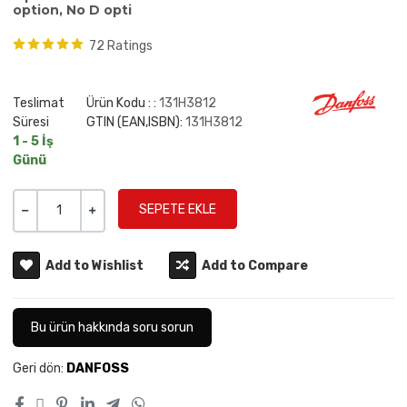
option, No D opti
72 Ratings
Teslimat
Ürün Kodu : :
131H3812
Süresi
GTIN (EAN,ISBN):
131H3812
1 - 5 İş
Günü
Miktar
-
+
Add to Wishlist
Add to Compare
Bu ürün hakkında soru sorun
Geri dön:
DANFOSS