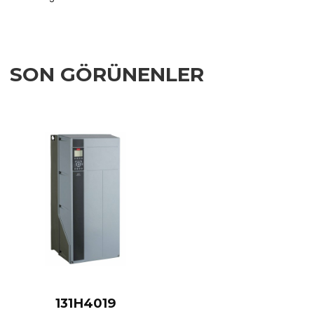
SON GÖRÜNENLER
Add to Wishlist
Add to Compare
Quick View
131H4019