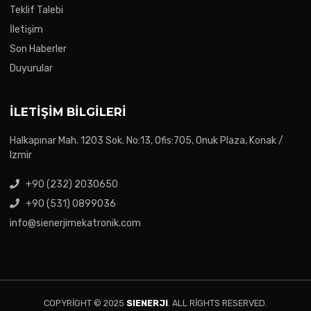
Teklif Talebi
İletişim
Son Haberler
Duyurular
İLETIŞIM BILGILERI
Halkapınar Mah. 1203 Sok. No:13, Ofis:705, Onuk Plaza, Konak /
Izmir
+90 (232) 2030650
+90 (531) 0899036
info@sienerjimekatronik.com
COPYRIGHT © 2025
SIENERJI
. ALL RIGHTS RESERVED.