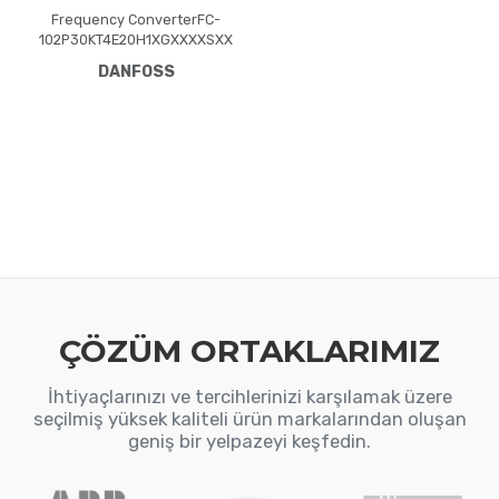
Frequency ConverterFC-
102P30KT4E20H1XGXXXXSXX
XXA0BXCXXXXDXVLT® HVAC
DANFOSS
Drive FC-102(P30K) 30 KW /
40 HP, Three phase380 -
480 VAC, (E20) IP20 /
Chassis(H1) RFI Class A1/B
(C1)No brake
chopperGraphical Loc. Cont.
PanelNot coated PCB, No
Mains OptionLatest release
std. SW.Frame: B4No C1
option, No D opti
ÇÖZÜM ORTAKLARIMIZ
İhtiyaçlarınızı ve tercihlerinizi karşılamak üzere
seçilmiş yüksek kaliteli ürün markalarından oluşan
geniş bir yelpazeyi keşfedin.