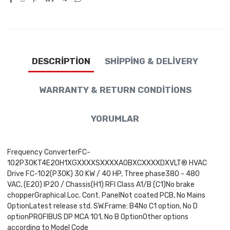
DESCRIPTION
SHIPPING & DELIVERY
WARRANTY & RETURN CONDITIONS
YORUMLAR
Frequency ConverterFC-
102P30KT4E20H1XGXXXXSXXXXA0BXCXXXXDXVLT® HVAC
Drive FC-102(P30K) 30 KW / 40 HP, Three phase380 - 480
VAC, (E20) IP20 / Chassis(H1) RFI Class A1/B (C1)No brake
chopperGraphical Loc. Cont. PanelNot coated PCB, No Mains
OptionLatest release std. SW.Frame: B4No C1 option, No D
optionPROFIBUS DP MCA 101, No B OptionOther options
according to Model Code