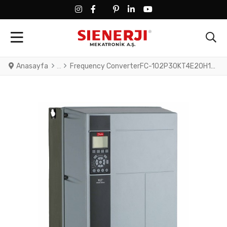
FACEBOOK SOCIAL LINK
FACEBOOK SOCIAL LINK
TWITTER SOCIAL LINK
PINTEREST SOCIAL LINK
LINKEDIN SOCIAL LINK
YOUTUBE SOCIAL LINK
Anasayfa
Frequency ConverterFC-102P30KT4E20H1XGXXXXSXXXXA0BXCXXXXDXVLT® HVAC Drive FC-102(P30K) 30 KW / 40 HP, Three phase380 - 480 VAC, (E20) IP20 / Chassis(H1) RFI Class A1/B (C1)No brake chopperGraphical Loc. Cont. PanelNot coated PCB, No Mains OptionLatest release std. SW.Frame: B4No C1 option, No D opti