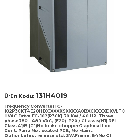
131H4019
Ürün Kodu:
Frequency ConverterFC-
102P30KT4E20H1XGXXXXSXXXXA0BXCXXXXDXVLT®
HVAC Drive FC-102(P30K) 30 KW / 40 HP, Three
phase380 - 480 VAC, (E20) IP20 / Chassis(H1) RFI
Class A1/B (C1)No brake chopperGraphical Loc.
Cont. PanelNot coated PCB, No Mains
OptionLatest release std. SW.Frame: B4No C1