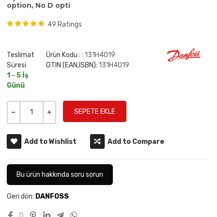
option, No D opti
49 Ratings
Teslimat
Ürün Kodu : :
131H4019
Süresi
GTIN (EAN,ISBN):
131H4019
1 - 5 İş
Günü
Miktar
-
+
Add to Wishlist
Add to Compare
Bu ürün hakkında soru sorun
Geri dön:
DANFOSS