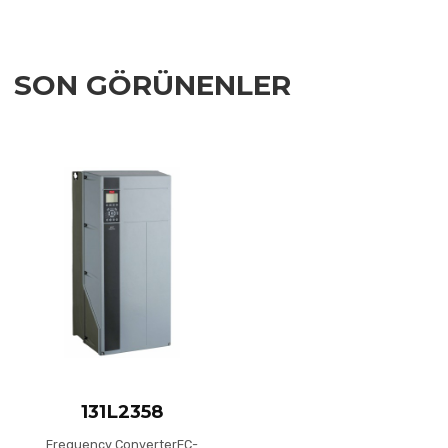
SON GÖRÜNENLER
Add to Wishlist
Add to Compare
Quick View
131L2358
Frequency ConverterFC-