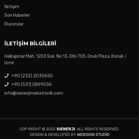
İletişim
Son Haberler
Duyurular
İLETIŞIM BILGILERI
Halkapınar Mah. 1203 Sok. No:13, Ofis:705, Onuk Plaza, Konak /
Izmir
+90 (232) 2030650
+90 (531) 0899036
info@sienerjimekatronik.com
COPYRIGHT © 2025
SIENERJI
. ALL RIGHTS RESERVED.
DESIGN & DEVELOPED BY
WIDESIGN STUDIO