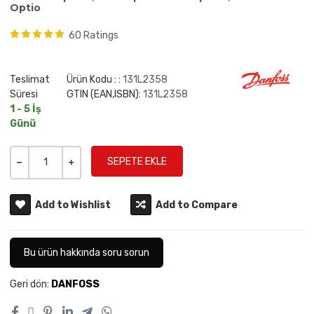
Optio
60 Ratings
Teslimat
Ürün Kodu : :
131L2358
Süresi
GTIN (EAN,ISBN):
131L2358
1 - 5 İş
Günü
Miktar
-
+
Add to Wishlist
Add to Compare
Bu ürün hakkında soru sorun
Geri dön:
DANFOSS