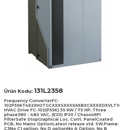
131L2358
Ürün Kodu:
Frequency ConverterFC-
102P55KT4E20H2TGCXXXSXXXXAXBXCXXXXDXVLT®
HVAC Drive FC-102(P55K) 55 KW / 75 HP, Three
phase380 - 480 VAC, (E20) IP20 / ChassisRFI
FilterSafe StopGraphical Loc. Cont. PanelCoated
PCB, No Mains OptionLatest release std. SW.Frame:
C3No C1 option, No D optionNo A Option, No B