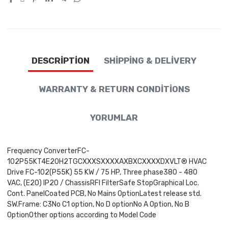
DESCRIPTION
SHIPPING & DELIVERY
WARRANTY & RETURN CONDITIONS
YORUMLAR
Frequency ConverterFC-
102P55KT4E20H2TGCXXXSXXXXAXBXCXXXXDXVLT® HVAC
Drive FC-102(P55K) 55 KW / 75 HP, Three phase380 - 480
VAC, (E20) IP20 / ChassisRFI FilterSafe StopGraphical Loc.
Cont. PanelCoated PCB, No Mains OptionLatest release std.
SW.Frame: C3No C1 option, No D optionNo A Option, No B
OptionOther options according to Model Code