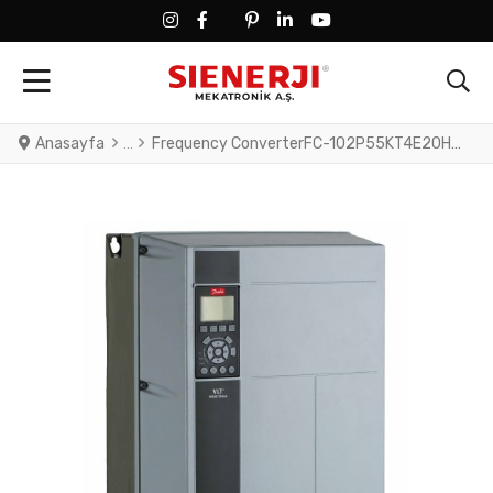
FACEBOOK SOCIAL LINK
FACEBOOK SOCIAL LINK
TWITTER SOCIAL LINK
PINTEREST SOCIAL LINK
LINKEDIN SOCIAL LINK
YOUTUBE SOCIAL LINK
Anasayfa
Frequency ConverterFC-102P55KT4E20H2TGCXXXSXXXXAXBXCXXXXDXVLT® HVAC Drive FC-102(P55K) 55 KW / 75 HP, Three phase380 - 480 VAC, (E20) IP20 / ChassisRFI FilterSafe StopGraphical Loc. Cont. PanelCoated PCB, No Mains OptionLatest release std. SW.Frame: C3No C1 option, No D optionNo A Option, No B Optio