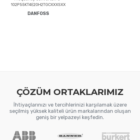
102P55KT4E20H2TGCXXXSXX
XXAXBXCXXXXDXVLT® HVAC
DANFOSS
Drive FC-102(P55K) 55 KW /
75 HP, Three phase380 - 480
VAC, (E20) IP20 / ChassisRFI
FilterSafe StopGraphical Loc.
Cont. PanelCoated PCB, No
Mains OptionLatest release
std. SW.Frame: C3No C1
option, No D optionNo A
Option, No B Optio
ÇÖZÜM ORTAKLARIMIZ
İhtiyaçlarınızı ve tercihlerinizi karşılamak üzere
seçilmiş yüksek kaliteli ürün markalarından oluşan
geniş bir yelpazeyi keşfedin.