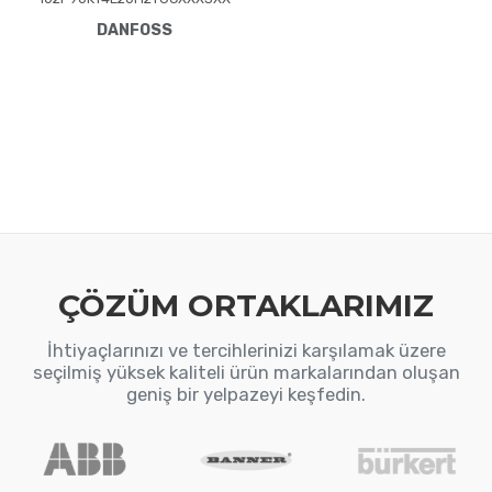
XXAXBXCXXXXDXVLT® HVAC
DANFOSS
Drive FC-102(P90K) 90 KW /
125 HP, Three phase380 -
480 VAC, (E20) IP20 /
ChassisRFI FilterSafe
StopGraphical Loc. Cont.
PanelCoated PCB, No Mains
OptionLatest release std.
SW.Frame: C4No C1 option,
No D optionNo A Option, No B
Opti
ÇÖZÜM ORTAKLARIMIZ
İhtiyaçlarınızı ve tercihlerinizi karşılamak üzere
seçilmiş yüksek kaliteli ürün markalarından oluşan
geniş bir yelpazeyi keşfedin.