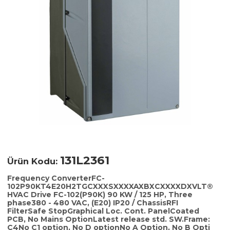
131L2361
Ürün Kodu:
Frequency ConverterFC-
102P90KT4E20H2TGCXXXSXXXXAXBXCXXXXDXVLT®
HVAC Drive FC-102(P90K) 90 KW / 125 HP, Three
phase380 - 480 VAC, (E20) IP20 / ChassisRFI
FilterSafe StopGraphical Loc. Cont. PanelCoated
PCB, No Mains OptionLatest release std. SW.Frame:
C4No C1 option, No D optionNo A Option, No B Opti