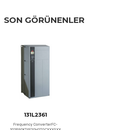
SON GÖRÜNENLER
Add to Wishlist
Add to Compare
Quick View
131L2361
Frequency ConverterFC-
102P90KT4E20H2TGCXXXSXX