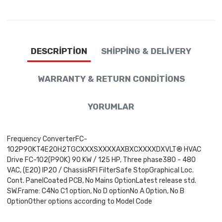
DESCRIPTION
SHIPPING & DELIVERY
WARRANTY & RETURN CONDITIONS
YORUMLAR
Frequency ConverterFC-
102P90KT4E20H2TGCXXXSXXXXAXBXCXXXXDXVLT® HVAC
Drive FC-102(P90K) 90 KW / 125 HP, Three phase380 - 480
VAC, (E20) IP20 / ChassisRFI FilterSafe StopGraphical Loc.
Cont. PanelCoated PCB, No Mains OptionLatest release std.
SW.Frame: C4No C1 option, No D optionNo A Option, No B
OptionOther options according to Model Code