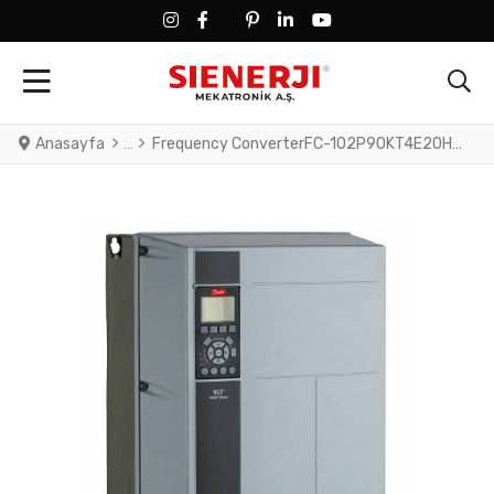
FACEBOOK SOCIAL LINK
FACEBOOK SOCIAL LINK
TWITTER SOCIAL LINK
PINTEREST SOCIAL LINK
LINKEDIN SOCIAL LINK
YOUTUBE SOCIAL LINK
Anasayfa
Frequency ConverterFC-102P90KT4E20H2TGCXXXSXXXXAXBXCXXXXDXVLT® HVAC Drive FC-102(P90K) 90 KW / 125 HP, Three phase380 - 480 VAC, (E20) IP20 / ChassisRFI FilterSafe StopGraphical Loc. Cont. PanelCoated PCB, No Mains OptionLatest release std. SW.Frame: C4No C1 option, No D optionNo A Option, No B Opti