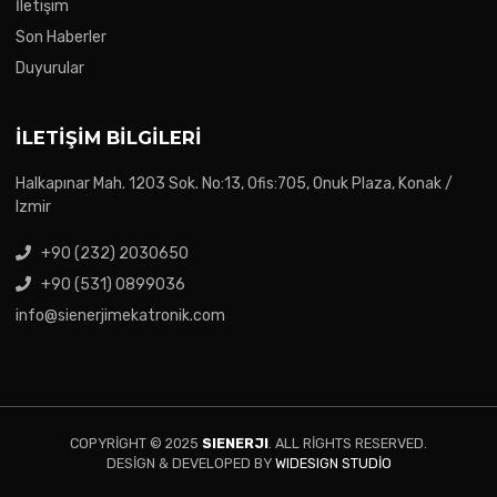
İletişim
Son Haberler
Duyurular
İLETIŞIM BILGILERI
Halkapınar Mah. 1203 Sok. No:13, Ofis:705, Onuk Plaza, Konak /
Izmir
+90 (232) 2030650
+90 (531) 0899036
info@sienerjimekatronik.com
COPYRIGHT © 2025
SIENERJI
. ALL RIGHTS RESERVED.
DESIGN & DEVELOPED BY
WIDESIGN STUDIO