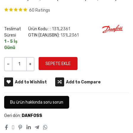
60 Ratings
Teslimat
Ürün Kodu : :
131L2361
Süresi
GTIN (EAN,ISBN):
131L2361
1 - 5 İş
Günü
Miktar
-
+
Add to Wishlist
Add to Compare
Bu ürün hakkında soru sorun
Geri dön:
DANFOSS