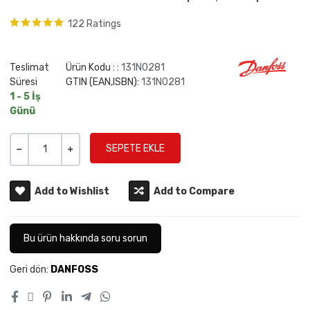
122 Ratings
Teslimat
Ürün Kodu : :
131N0281
Süresi
GTIN (EAN,ISBN):
131N0281
1 - 5 İş
Günü
Miktar
-
+
Add to Wishlist
Add to Compare
Bu ürün hakkında soru sorun
Geri dön:
DANFOSS