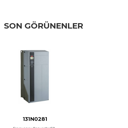
SON GÖRÜNENLER
Add to Wishlist
Add to Compare
Quick View
131N0281