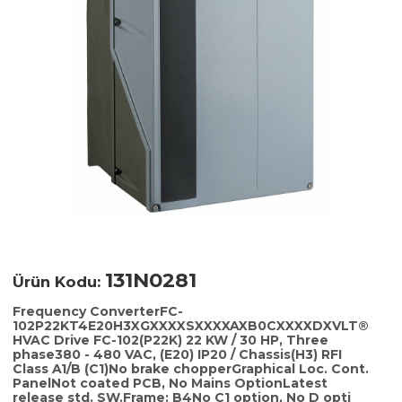
131N0281
Ürün Kodu:
Frequency ConverterFC-
102P22KT4E20H3XGXXXXSXXXXAXB0CXXXXDXVLT®
HVAC Drive FC-102(P22K) 22 KW / 30 HP, Three
phase380 - 480 VAC, (E20) IP20 / Chassis(H3) RFI
Class A1/B (C1)No brake chopperGraphical Loc. Cont.
PanelNot coated PCB, No Mains OptionLatest
release std. SW.Frame: B4No C1 option, No D opti