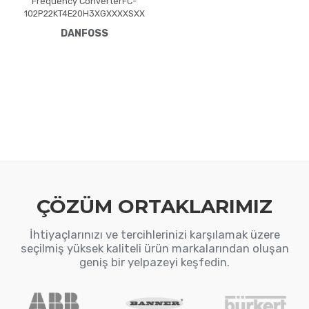
Frequency ConverterFC-
102P22KT4E20H3XGXXXXSXX
XXAXB0CXXXXDXVLT® HVAC
DANFOSS
Drive FC-102(P22K) 22 KW /
30 HP, Three phase380 -
480 VAC, (E20) IP20 /
Chassis(H3) RFI Class A1/B
(C1)No brake
chopperGraphical Loc. Cont.
PanelNot coated PCB, No
Mains OptionLatest release
std. SW.Frame: B4No C1
option, No D opti
ÇÖZÜM ORTAKLARIMIZ
İhtiyaçlarınızı ve tercihlerinizi karşılamak üzere
seçilmiş yüksek kaliteli ürün markalarından oluşan
geniş bir yelpazeyi keşfedin.