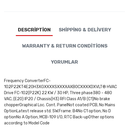
DESCRIPTION
SHIPPING & DELIVERY
WARRANTY & RETURN CONDITIONS
YORUMLAR
Frequency ConverterFC-
102P22KT4E20H3XGXXXXSXXXXAXB0CXXXXDXVLT® HVAC
Drive FC-102(P22K) 22 KW / 30 HP, Three phase380 - 480
VAC, (E20) IP20 / Chassis(H3) RFI Class A1/B (C1)No brake
chopperGraphical Loc. Cont. PanelNot coated PCB, No Mains
OptionLatest release std. SW.Frame: B4No C1 option, No D
optionNo A Option, MCB-109 I/O, RTC Back-upOther options
according to Model Code