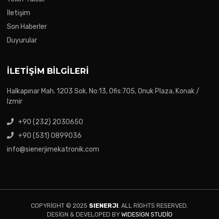
İletişim
Son Haberler
Duyurular
İLETIŞIM BILGILERI
Halkapınar Mah. 1203 Sok. No:13, Ofis:705, Onuk Plaza, Konak /
Izmir
+90 (232) 2030650
+90 (531) 0899036
info@sienerjimekatronik.com
COPYRIGHT © 2025
SIENERJI
. ALL RIGHTS RESERVED.
DESIGN & DEVELOPED BY
WIDESIGN STUDIO