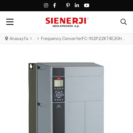
FACEBOOK SOCIAL LINK
FACEBOOK SOCIAL LINK
TWITTER SOCIAL LINK
PINTEREST SOCIAL LINK
LINKEDIN SOCIAL LINK
YOUTUBE SOCIAL LINK
Anasayfa
Frequency ConverterFC-102P22KT4E20H3XGXXXXSXXXXAXB0CXXXXDXVLT® HVAC Drive FC-102(P22K) 22 KW / 30 HP, Three phase380 - 480 VAC, (E20) IP20 / Chassis(H3) RFI Class A1/B (C1)No brake chopperGraphical Loc. Cont. PanelNot coated PCB, No Mains OptionLatest release std. SW.Frame: B4No C1 option, No D opti