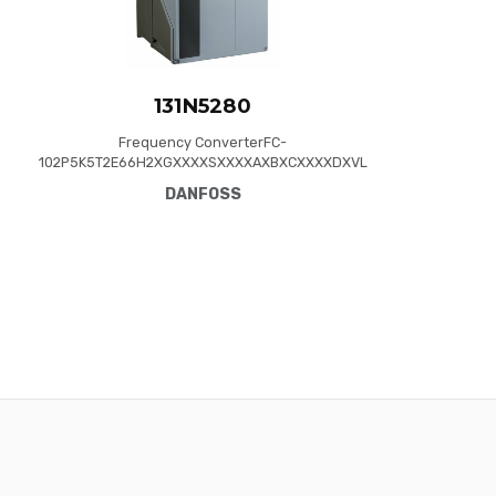
131N5280
Frequency ConverterFC-
102P5K5T2E66H2XGXXXXSXXXXAXBXCXXXXDXVL
T® HVAC Drive FC-102(P5K5) 5.5 KW / 7.5 HP,
DANFOSS
Three phase200 - 240 VAC, (E66) IP66 / NEMA
4XRFI FilterNo brake chopperGraphical Loc. Cont.
PanelNot coated PCB, No Mains OptionLatest
release std. SW.Frame: B1No C1 option, No D
optionNo A Optio