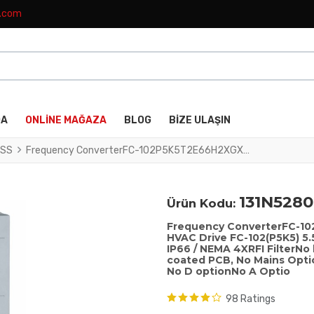
k.com
DA
ONLINE MAĞAZA
BLOG
BIZE ULAŞIN
SS
Frequency ConverterFC-102P5K5T2E66H2XGXXXXSXXXXAXBXCXXXXDXVLT® HVAC Drive FC-102(P5K5) 5.5 KW / 7.5 HP, Three phase200 - 240 VAC, (E66) IP66 / NEMA 4XRFI FilterNo brake chopperGraphical Loc. Cont. PanelNot coated PCB, No Mains OptionLatest release std. SW.Frame: B1No C1 option, No D optionNo A Optio
131N5280
Ürün Kodu:
Frequency ConverterFC-
HVAC Drive FC-102(P5K5) 5.
IP66 / NEMA 4XRFI FilterNo
coated PCB, No Mains Optio
No D optionNo A Optio
98 Ratings