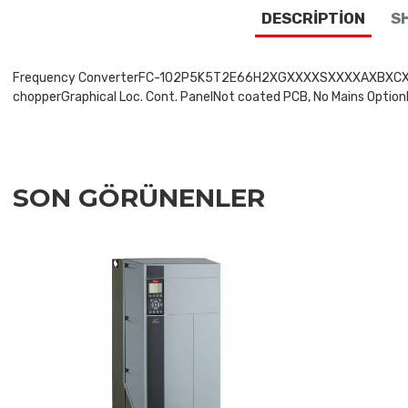
DESCRIPTION
SH
Frequency ConverterFC-102P5K5T2E66H2XGXXXXSXXXXAXBXCXXXXDXV
chopperGraphical Loc. Cont. PanelNot coated PCB, No Mains OptionL
SON GÖRÜNENLER
Add to Wishlist
Add to Compare
Quick View