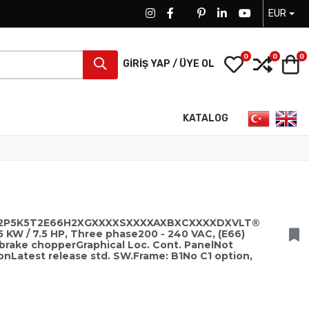
EUR
FACEBOOK SOCIAL LINK
FACEBOOK SOCIAL LINK
TWITTER SOCIAL LINK
PINTEREST SOCIAL LINK
LINKEDIN SOCIAL LIN
YOUTUBE SOCI
0
0
0
My Wishlist
Compa
S
GIRIŞ YAP / ÜYE OL
Dilinizi seçin
KATALOG
102P5K5T2E66H2XGXXXXSXXXXAXBXCXXXXDXVLT®
5 KW / 7.5 HP, Three phase200 - 240 VAC, (E66)
 brake chopperGraphical Loc. Cont. PanelNot
nLatest release std. SW.Frame: B1No C1 option,