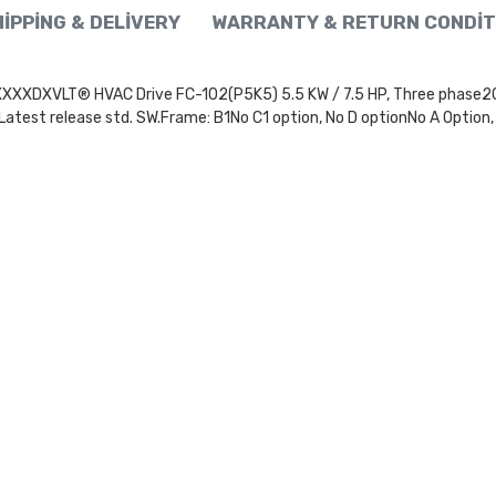
IPPING & DELIVERY
WARRANTY & RETURN CONDIT
LT® HVAC Drive FC-102(P5K5) 5.5 KW / 7.5 HP, Three phase200 - 
atest release std. SW.Frame: B1No C1 option, No D optionNo A Option