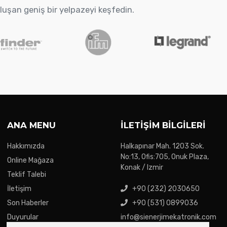
oluşan geniş bir yelpazeyi keşfedin.
ANA MENU
İLETIŞIM BILGILERI
Hakkımızda
Halkapınar Mah. 1203 Sok.
No:13, Ofis:705, Onuk Plaza,
Online Mağaza
Konak / Izmir
Teklif Talebi
İletişim
+90 (232) 2030650
Son Haberler
+90 (531) 0899036
Duyurular
info@sienerjimekatronik.com