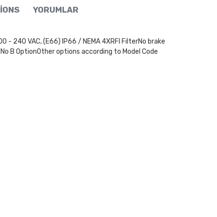
IONS
YORUMLAR
240 VAC, (E66) IP66 / NEMA 4XRFI FilterNo brake
, No B OptionOther options according to Model Code