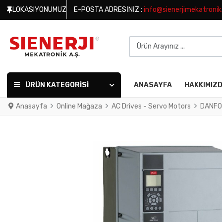
LOKASIYONUMUZ
E-POSTA ADRESINIZ :
info@sienerjimekatroni
Ürün Arayınız ...
ÜRÜN KATEGORISI
ANASAYFA
HAKKIMIZ
Anasayfa
Online Mağaza
AC Drives - Servo Motors
DANFO