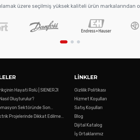
arşılamak üzere seçilmiş yüksek kaliteli ürün markalarından 
LELER
LINKLER
ikçinin Hayati Rolü | SIENERJI
Gizlilik Politikası
 Nasıl Oluşturulur?
Hizmet Koşulları
tomasyon Sektöründe Son
Satış Koşulları
ktrik Projelerinde Dikkat Edilmesi
Blog
ar
Dijital Katalog
İş Ortaklarımız