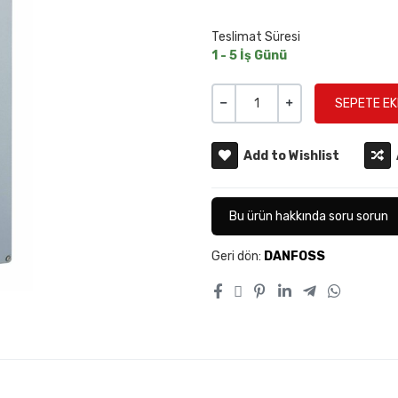
Teslimat Süresi
1 - 5 İş Günü
Miktar
-
+
Add to Wishlist
Bu ürün hakkında soru sorun
Geri dön:
DANFOSS