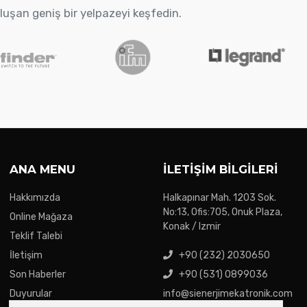
oluşan geniş bir yelpazeyi keşfedin.
ANA MENU
İLETIŞIM BILGILERI
Hakkımızda
Halkapınar Mah. 1203 Sok.
No:13, Ofis:705, Onuk Plaza,
Online Mağaza
Konak / Izmir
Teklif Talebi
İletişim
+90 (232) 2030650
Son Haberler
+90 (531) 0899036
Duyurular
info@sienerjimekatronik.com