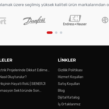
arşılamak üzere seçilmiş yüksek kaliteli ürün markalarından 
LELER
LINKLER
ktrik Projelerinde Dikkat Edilmesi
Gizlilik Politikası
ar
 Nasıl Oluşturulur?
Hizmet Koşulları
ikçinin Hayati Rolü | SIENERJI
Satış Koşulları
tomasyon Sektöründe Son
Blog
Dijital Katalog
İş Ortaklarımız