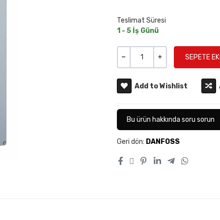
Teslimat Süresi
1 - 5 İş Günü
Miktar
-
+
Add to Wishlist
Bu ürün hakkında soru sorun
Geri dön:
DANFOSS