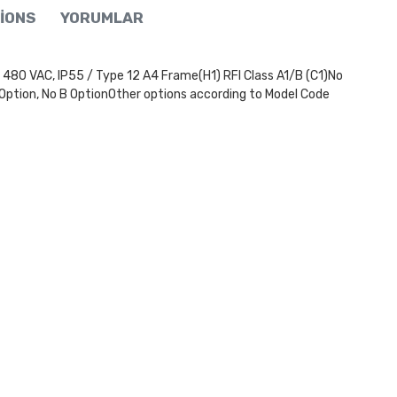
IONS
YORUMLAR
 VAC, IP55 / Type 12 A4 Frame(H1) RFI Class A1/B (C1)No
Option, No B OptionOther options according to Model Code