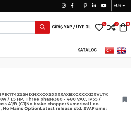
EUR
FACEBOOK SOCIAL LINK
FACEBOOK SOCIAL LINK
TWITTER SOCIAL LINK
PINTEREST SOCIAL LINK
LINKEDIN SOCIAL LIN
YOUTUBE SOCI
0
0
0
My Wishlist
Compa
S
GIRIŞ YAP / ÜYE OL
Dilinizi seçin
KATALOG
0
102P1K1T4Z55H1XNXXOXSXXXXAXBXCXXXXDXVLT®
 KW / 1.5 HP, Three phase380 - 480 VAC, IP55 /
lass A1/B (C1)No brake chopperNumerical Loc.
, No Mains OptionLatest release std. SW.Frame: