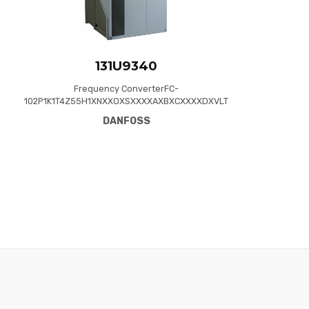
131U9340
Frequency ConverterFC-
102P1K1T4Z55H1XNXXOXSXXXXAXBXCXXXXDXVLT
® HVAC Drive FC-102(P1K1) 1.1 KW / 1.5 HP, Three
DANFOSS
phase380 - 480 VAC, IP55 / Type 12 A4 Frame(H1)
RFI Class A1/B (C1)No brake chopperNumerical
Loc. Cont. PanelNot coated PCB, No Mains
OptionLatest release std. SW.Frame: A4No C1
option, No D