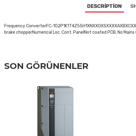
DESCRIPTION
SH
Frequency ConverterFC-102P1K1T4Z55H1XNXXOXSXXXXAXBXCXXXXDXVLT
brake chopperNumerical Loc. Cont. PanelNot coated PCB, No Mains O
SON GÖRÜNENLER
Add to Wishlist
Add to Compare
Quick View