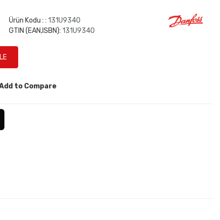
Ürün Kodu : :
131U9340
GTIN (EAN,ISBN):
131U9340
Add to Compare