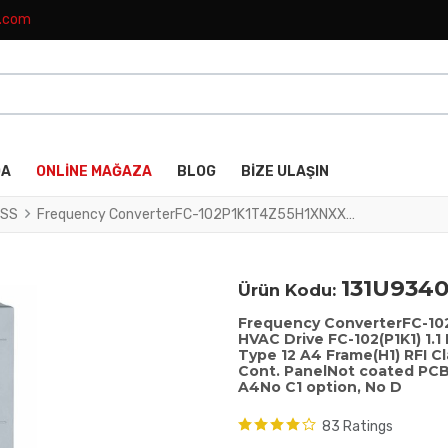
k.com
DA
ONLINE MAĞAZA
BLOG
BIZE ULAŞIN
SS
Frequency ConverterFC-102P1K1T4Z55H1XNXXOXSXXXXAXBXCXXXXDXVLT® HVAC Drive FC-102(P1K1) 1.1 KW / 1.5 HP, Three phase380 - 480 VAC, IP55 / Type 12 A4 Frame(H1) RFI Class A1/B (C1)No brake chopperNumerical Loc. Cont. PanelNot coated PCB, No Mains OptionLatest release std. SW.Frame: A4No C1 option, No D
131U934
Ürün Kodu:
Frequency ConverterFC-
HVAC Drive FC-102(P1K1) 1.1
Type 12 A4 Frame(H1) RFI C
Cont. PanelNot coated PCB
A4No C1 option, No D
83 Ratings