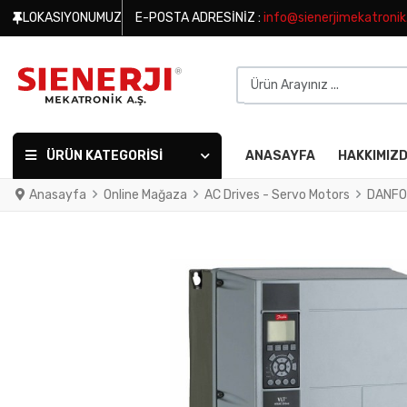
LOKASIYONUMUZ
E-POSTA ADRESINIZ :
info@sienerjimekatroni
Ürün Arayınız ...
ÜRÜN KATEGORISI
ANASAYFA
HAKKIMIZ
Anasayfa
Online Mağaza
AC Drives - Servo Motors
DANFO