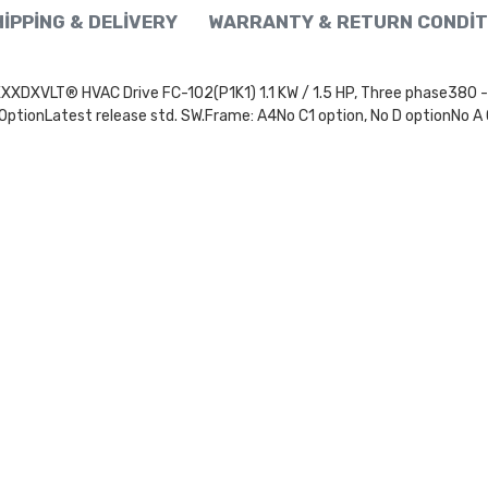
IPPING & DELIVERY
WARRANTY & RETURN CONDIT
® HVAC Drive FC-102(P1K1) 1.1 KW / 1.5 HP, Three phase380 - 480
ptionLatest release std. SW.Frame: A4No C1 option, No D optionNo A 