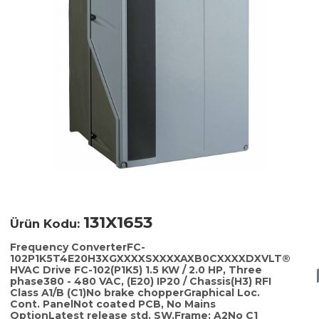
131X1653
Ürün Kodu:
Frequency ConverterFC-
102P1K5T4E20H3XGXXXXSXXXXAXB0CXXXXDXVLT®
HVAC Drive FC-102(P1K5) 1.5 KW / 2.0 HP, Three
phase380 - 480 VAC, (E20) IP20 / Chassis(H3) RFI
Class A1/B (C1)No brake chopperGraphical Loc.
Cont. PanelNot coated PCB, No Mains
OptionLatest release std. SW.Frame: A2No C1