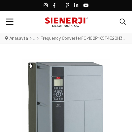
FACEBOOK SOCIAL LINK
FACEBOOK SOCIAL LINK
TWITTER SOCIAL LINK
PINTEREST SOCIAL LINK
LINKEDIN SOCIAL LINK
YOUTUBE SOCIAL LINK
Anasayfa
Frequency ConverterFC-102P1K5T4E20H3XGXXXXSXXXXAXB0CXXXXDXVLT® HVAC Drive FC-102(P1K5) 1.5 KW / 2.0 HP, Three phase380 - 480 VAC, (E20) IP20 / Chassis(H3) RFI Class A1/B (C1)No brake chopperGraphical Loc. Cont. PanelNot coated PCB, No Mains OptionLatest release std. SW.Frame: A2No C1 option, No D op