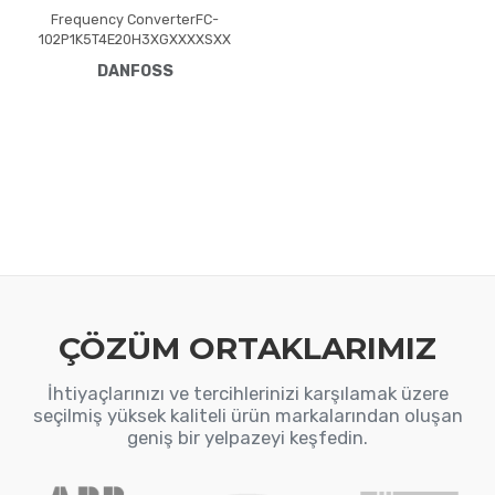
Frequency ConverterFC-
102P1K5T4E20H3XGXXXXSXX
XXAXB0CXXXXDXVLT® HVAC
DANFOSS
Drive FC-102(P1K5) 1.5 KW /
2.0 HP, Three phase380 -
480 VAC, (E20) IP20 /
Chassis(H3) RFI Class A1/B
(C1)No brake
chopperGraphical Loc. Cont.
PanelNot coated PCB, No
Mains OptionLatest release
std. SW.Frame: A2No C1
option, No D op
ÇÖZÜM ORTAKLARIMIZ
İhtiyaçlarınızı ve tercihlerinizi karşılamak üzere
seçilmiş yüksek kaliteli ürün markalarından oluşan
geniş bir yelpazeyi keşfedin.