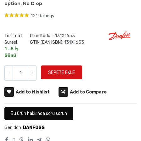
option, No D op
121 Ratings
Teslimat
Ürün Kodu : :
131X1653
Süresi
GTIN (EAN,ISBN):
131X1653
1 - 5 İş
Günü
Miktar
-
+
Add to Wishlist
Add to Compare
Bu ürün hakkında soru sorun
Geri dön:
DANFOSS