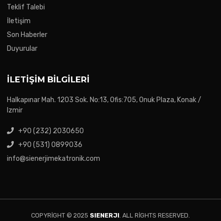
Teklif Talebi
İletişim
Son Haberler
Duyurular
İLETIŞIM BILGILERI
Halkapınar Mah. 1203 Sok. No:13, Ofis:705, Onuk Plaza, Konak /
Izmir
+90 (232) 2030650
+90 (531) 0899036
info@sienerjimekatronik.com
COPYRIGHT © 2025
SIENERJI
. ALL RIGHTS RESERVED.