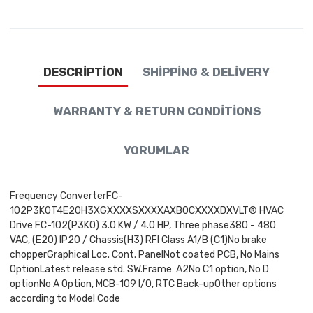
DESCRIPTION
SHIPPING & DELIVERY
WARRANTY & RETURN CONDITIONS
YORUMLAR
Frequency ConverterFC-
102P3K0T4E20H3XGXXXXSXXXXAXB0CXXXXDXVLT® HVAC
Drive FC-102(P3K0) 3.0 KW / 4.0 HP, Three phase380 - 480
VAC, (E20) IP20 / Chassis(H3) RFI Class A1/B (C1)No brake
chopperGraphical Loc. Cont. PanelNot coated PCB, No Mains
OptionLatest release std. SW.Frame: A2No C1 option, No D
optionNo A Option, MCB-109 I/O, RTC Back-upOther options
according to Model Code