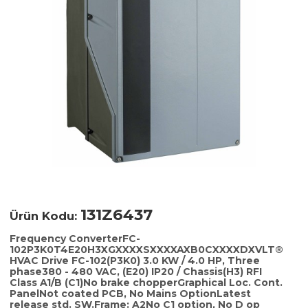
131Z6437
Ürün Kodu:
Frequency ConverterFC-
102P3K0T4E20H3XGXXXXSXXXXAXB0CXXXXDXVLT®
HVAC Drive FC-102(P3K0) 3.0 KW / 4.0 HP, Three
phase380 - 480 VAC, (E20) IP20 / Chassis(H3) RFI
Class A1/B (C1)No brake chopperGraphical Loc. Cont.
PanelNot coated PCB, No Mains OptionLatest
release std. SW.Frame: A2No C1 option, No D op