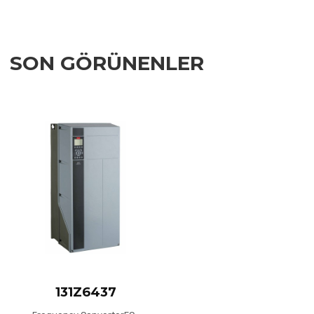
SON GÖRÜNENLER
Add to Wishlist
Add to Compare
Quick View
131Z6437