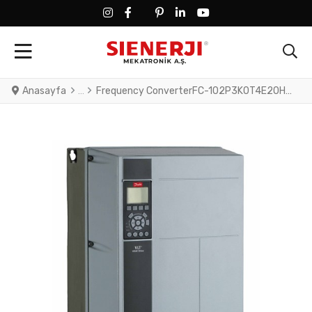
FACEBOOK SOCIAL LINK
FACEBOOK SOCIAL LINK
TWITTER SOCIAL LINK
PINTEREST SOCIAL LINK
LINKEDIN SOCIAL LINK
YOUTUBE SOCIAL LINK
Anasayfa
Frequency ConverterFC-102P3K0T4E20H3XGXXXXSXXXXAXB0CXXXXDXVLT® HVAC Drive FC-102(P3K0) 3.0 KW / 4.0 HP, Three phase380 - 480 VAC, (E20) IP20 / Chassis(H3) RFI Class A1/B (C1)No brake chopperGraphical Loc. Cont. PanelNot coated PCB, No Mains OptionLatest release std. SW.Frame: A2No C1 option, No D op