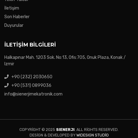
İletişim
Son Haberler
Duyurular
İLETIŞIM BILGILERI
Halkapınar Mah. 1203 Sok. No:13, Ofis:705, Onuk Plaza, Konak /
Izmir
+90 (232) 2030650
+90 (531) 0899036
info@sienerjimekatronik.com
COPYRIGHT © 2025
SIENERJI
. ALL RIGHTS RESERVED.
DESIGN & DEVELOPED BY
WIDESIGN STUDIO