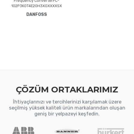
Frequency ConverterFC-
102P3K0T4E20H3XGXXXXSX
XXXAXB0CXXXXDXVLT®
DANFOSS
HVAC Drive FC-102(P3K0) 3.0
KW / 4.0 HP, Three phase380
- 480 VAC, (E20) IP20 /
Chassis(H3) RFI Class A1/B
(C1)No brake
chopperGraphical Loc. Cont.
PanelNot coated PCB, No
Mains OptionLatest release
std. SW.Frame: A2No C1
option, No D op
ÇÖZÜM ORTAKLARIMIZ
İhtiyaçlarınızı ve tercihlerinizi karşılamak üzere
seçilmiş yüksek kaliteli ürün markalarından oluşan
geniş bir yelpazeyi keşfedin.