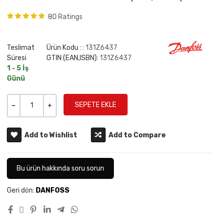
80 Ratings
Teslimat
Ürün Kodu : :
131Z6437
Süresi
GTIN (EAN,ISBN):
131Z6437
1 - 5 İş
Günü
Miktar
-
+
Add to Wishlist
Add to Compare
Bu ürün hakkında soru sorun
Geri dön:
DANFOSS