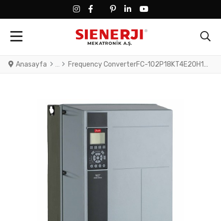
FACEBOOK SOCIAL LINK
FACEBOOK SOCIAL LINK
TWITTER SOCIAL LINK
PINTEREST SOCIAL LINK
LINKEDIN SOCIAL LINK
YOUTUBE SOCIAL LINK
Anasayfa
Frequency ConverterFC-102P18KT4E20H1XGXXXXSXXXXAXBXCXXXXDXVLT® HVAC Drive FC-102(P18K) 18.5 KW / 25 HP, Three phase380 - 480 VAC, (E20) IP20 / Chassis(H1) RFI Class A1/B (C1)No brake chopperGraphical Loc. Cont. PanelNot coated PCB, No Mains OptionLatest release std. SW.Frame: B3No C1 option, No D op