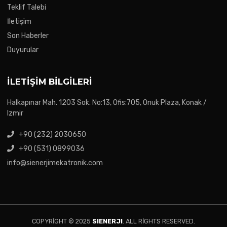
Teklif Talebi
İletişim
Son Haberler
Duyurular
İLETIŞIM BILGILERI
Halkapınar Mah. 1203 Sok. No:13, Ofis:705, Onuk Plaza, Konak /
Izmir
+90 (232) 2030650
+90 (531) 0899036
info@sienerjimekatronik.com
COPYRIGHT © 2025
SIENERJI
. ALL RIGHTS RESERVED.