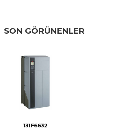
SON GÖRÜNENLER
Add to Wishlist
Add to Compare
Quick View
131F6632