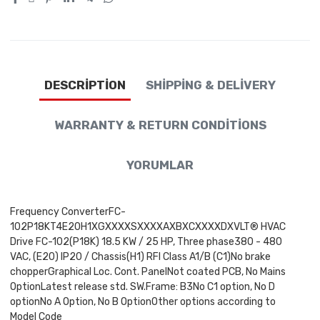
DESCRIPTION
SHIPPING & DELIVERY
WARRANTY & RETURN CONDITIONS
YORUMLAR
Frequency ConverterFC-
102P18KT4E20H1XGXXXXSXXXXAXBXCXXXXDXVLT® HVAC
Drive FC-102(P18K) 18.5 KW / 25 HP, Three phase380 - 480
VAC, (E20) IP20 / Chassis(H1) RFI Class A1/B (C1)No brake
chopperGraphical Loc. Cont. PanelNot coated PCB, No Mains
OptionLatest release std. SW.Frame: B3No C1 option, No D
optionNo A Option, No B OptionOther options according to
Model Code