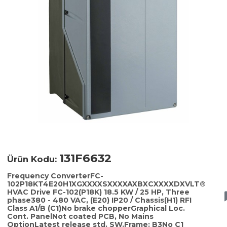
131F6632
Ürün Kodu:
Frequency ConverterFC-
102P18KT4E20H1XGXXXXSXXXXAXBXCXXXXDXVLT®
HVAC Drive FC-102(P18K) 18.5 KW / 25 HP, Three
phase380 - 480 VAC, (E20) IP20 / Chassis(H1) RFI
Class A1/B (C1)No brake chopperGraphical Loc.
Cont. PanelNot coated PCB, No Mains
OptionLatest release std. SW.Frame: B3No C1