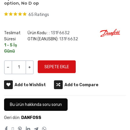
option, No D op
65 Ratings
Teslimat
Ürün Kodu : :
131F6632
Süresi
GTIN (EAN,ISBN):
131F6632
1 - 5 İş
Günü
Miktar
-
+
Add to Wishlist
Add to Compare
Bu ürün hakkında soru sorun
Geri dön:
DANFOSS