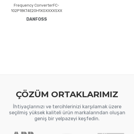
Frequency ConverterFC-
102P18KT4E20H1XGXXXXSXX
XXAXBXCXXXXDXVLT® HVAC
DANFOSS
Drive FC-102(P18K) 18.5 KW /
25 HP, Three phase380 -
480 VAC, (E20) IP20 /
Chassis(H1) RFI Class A1/B
(C1)No brake
chopperGraphical Loc. Cont.
PanelNot coated PCB, No
Mains OptionLatest release
std. SW.Frame: B3No C1
option, No D op
ÇÖZÜM ORTAKLARIMIZ
İhtiyaçlarınızı ve tercihlerinizi karşılamak üzere
seçilmiş yüksek kaliteli ürün markalarından oluşan
geniş bir yelpazeyi keşfedin.